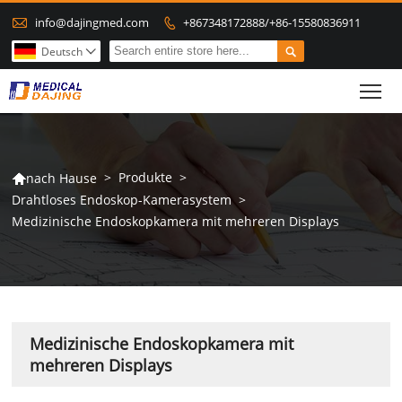

info@dajingmed.com
+867348172888/+86-15580836911


Deutsch

To
>
Produkte
>
nach Hause

Drahtloses Endoskop-Kamerasystem
>
Medizinische Endoskopkamera mit mehreren Displays
Medizinische Endoskopkamera mit
mehreren Displays