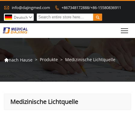

info@dajingmed.com
+867348172888/+86-15580836911


Deutsch

To
>
Produkte
>
Medizinische Lichtquelle
nach Hause

Medizinische Lichtquelle