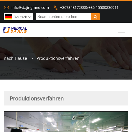

info@dajingmed.com
+867348172888/+86-15580836911


Deutsch

To
nach Hause
>
Produktionsverfahren
Produktionsverfahren