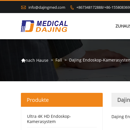

info@dajingmed.com
+867348172888/+86-155808369

ZUHAU
>
Fall
>
Dajing Endoskop-Kamerasystem
nach Hause

Produkte
Daji
Ultra 4K HD Endoskop-
Dajing E
Kamerasystem