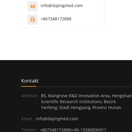
info@dajingmed.com

+867348172888

Kontakt
Adresse :
B5, Mangrove R&D Innovation Area, Hengshan
Scientific Research Institutions, Bezirk
Yanfeng, Stadt Hengyang, Provinz Hunan
Email :
info@dajingmed.com
Telefon :
+867348172888/+86-15580836911