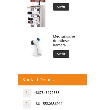
für die
Laparoskop-
Mehr
Chirurgie
Medizinische
drahtlose
Kamera
Mehr
Kontakt Details
+867348172888

+86-15580836911
