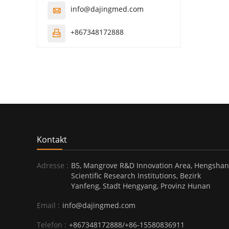
info@dajingmed.com

+867348172888

Kontakt
Adresse :
B5, Mangrove R&D Innovation Area, Hengshan
Scientific Research Institutions, Bezirk
Yanfeng, Stadt Hengyang, Provinz Hunan
Email :
info@dajingmed.com
Telefon :
+867348172888/+86-15580836911