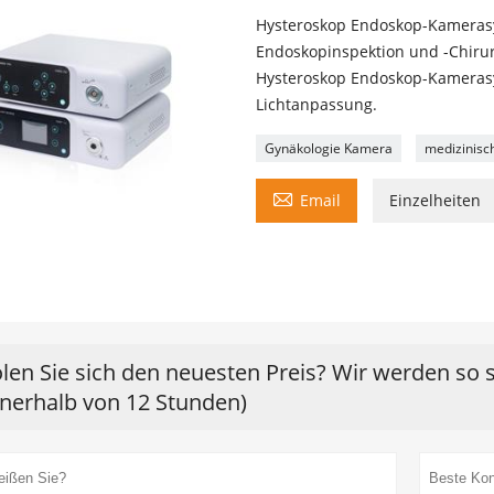
Hysteroskop Endoskop-Kamerasys
Endoskopinspektion und -Chirur
Hysteroskop Endoskop-Kamerasy
Lichtanpassung.
Gynäkologie Kamera
medizinisc

Email
Einzelheiten
len Sie sich den neuesten Preis? Wir werden so 
nnerhalb von 12 Stunden)