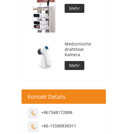
für die
Laparoskop-
Mehr
Chirurgie
Medizinische
drahtlose
Kamera
Mehr
Kontakt Details
+867348172888

+86-15580836911
