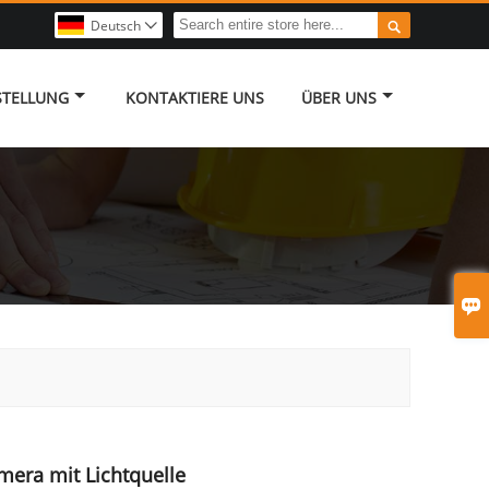

Deutsch

STELLUNG
KONTAKTIERE UNS
ÜBER UNS

era mit Lichtquelle